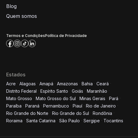
Blog
Quem somos
Termos e Condições
Política de Privacidade
Estados
Acre
Alagoas
Amapá
Amazonas
Bahia
Ceará
Distrito Federal
Espírito Santo
Goiás
Maranhão
Informe seus dados para
Mato Grosso
Mato Grosso do Sul
Minas Gerais
Pará
conversar conosco!
Paraíba
Paraná
Pernambuco
Piauí
Rio de Janeiro
Rio Grande do Norte
Rio Grande do Sul
Rondônia
Roraima
Santa Catarina
São Paulo
Sergipe
Tocantins
Nome completo