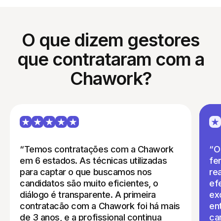
O que dizem gestores
que contrataram com a
Chawork?
“Temos contratações com a Chawork
“O
em 6 estados. As técnicas utilizadas
fe
para captar o que buscamos nos
re
candidatos são muito eficientes, o
ef
diálogo é transparente. A primeira
ex
contratacão com a Chawork foi há mais
en
de 3 anos, e a profissional continua
ca