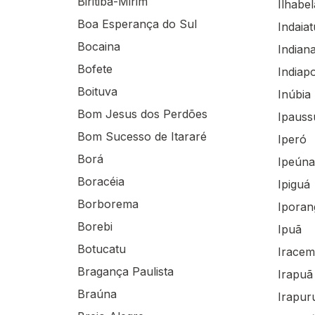
Biritiba-Mirim
Ilhabel
Boa Esperança do Sul
Indaia
Bocaina
Indian
Bofete
Indiap
Boituva
Inúbia 
Bom Jesus dos Perdões
Ipauss
Bom Sucesso de Itararé
Iperó
Borá
Ipeúna
Boracéia
Ipiguá
Borborema
Iporan
Borebi
Ipuã
Botucatu
Iracem
Bragança Paulista
Irapuã
Braúna
Irapur