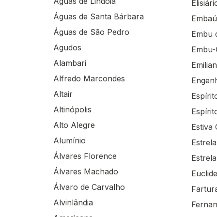
Águas de Lindóia
Elisiári
Águas de Santa Bárbara
Embaú
Águas de São Pedro
Embu d
Agudos
Embu-
Alambari
Emilian
Alfredo Marcondes
Engenh
Altair
Espíri
Altinópolis
Espíri
Alto Alegre
Estiva 
Alumínio
Estrel
Álvares Florence
Estrel
Álvares Machado
Euclid
Álvaro de Carvalho
Fartur
Alvinlândia
Fernan