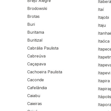
Brejo Alegre
Itaber
Brodowski
Itaí
Brotas
Itajobi
Buri
Itaju
Buritama
Itanh
Buritizal
Itaóca
Cabrália Paulista
Itapec
Cabreúva
Itapeti
Caçapava
Itapev
Cachoeira Paulista
Itapevi
Caconde
Itapira
Cafelândia
Itapira
Caiabu
Itápoli
Caieiras
Itapor