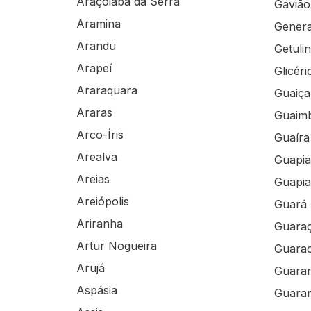
Araçoiaba da Serra
Gavião
Aramina
Genera
Arandu
Getuli
Arapeí
Glicéri
Araraquara
Guaiça
Araras
Guaim
Arco-Íris
Guaíra
Arealva
Guapi
Areias
Guapia
Areiópolis
Guará
Ariranha
Guaraç
Artur Nogueira
Guarac
Arujá
Guaran
Aspásia
Guara