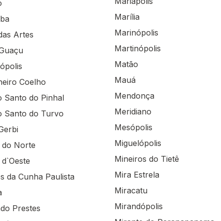
Mariápolis
o
Marília
ba
Marinópolis
as Artes
Martinópolis
Guaçu
Matão
ópolis
Mauá
eiro Coelho
Mendonça
to Santo do Pinhal
Meridiano
to Santo do Turvo
Mesópolis
Gerbi
Miguelópolis
a do Norte
Mineiros do Tietê
a d`Oeste
Mira Estrela
es da Cunha Paulista
Miracatu
a
Mirandópolis
do Prestes