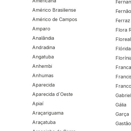
Americana
Fernan
Américo Brasiliense
Fernã
Américo de Campos
Ferraz
Amparo
Flora 
Analândia
Floreal
Andradina
Flórida
Angatuba
Floríni
Anhembi
Franc
Anhumas
Franci
Aparecida
Franco
Aparecida d`Oeste
Gabrie
Apiaí
Gália
Araçariguama
Garça
Araçatuba
Gastão 