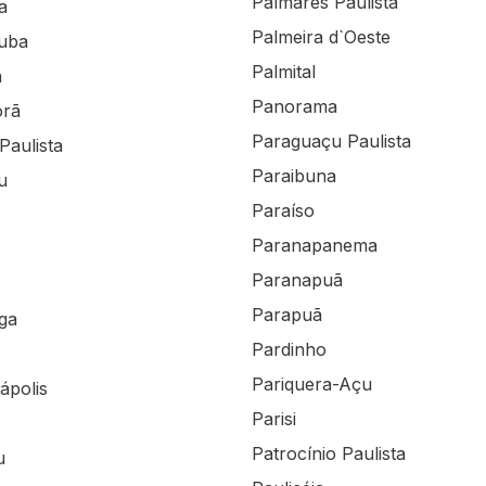
Palmares Paulista
a
Palmeira d`Oeste
tuba
Palmital
a
Panorama
orã
Paraguaçu Paulista
Paulista
Paraibuna
u
Paraíso
Paranapanema
Paranapuã
Parapuã
ga
Pardinho
Pariquera-Açu
ápolis
Parisi
Patrocínio Paulista
u