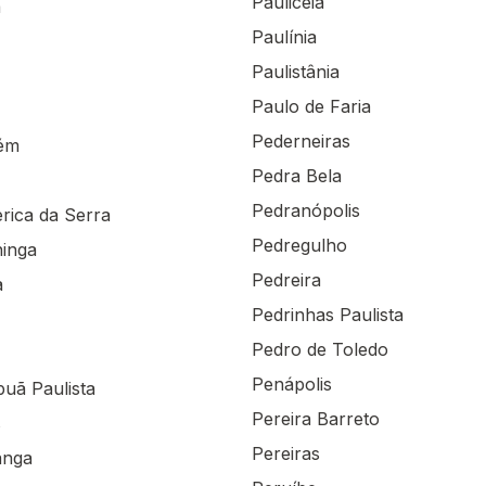
Paulicéia
á
Paulínia
Paulistânia
Paulo de Faria
Pederneiras
aém
Pedra Bela
Pedranópolis
erica da Serra
Pedregulho
ninga
Pedreira
a
Pedrinhas Paulista
Pedro de Toledo
Penápolis
puã Paulista
Pereira Barreto
s
Pereiras
anga