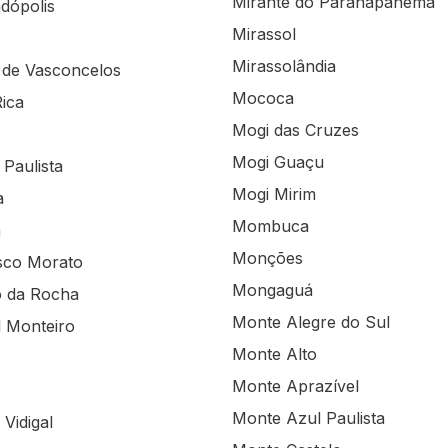
Mirante do Paranapanema
dópolis
Mirassol
o
Mirassolândia
 de Vasconcelos
Mococa
Rica
Mogi das Cruzes
Mogi Guaçu
 Paulista
Mogi Mirim
a
Mombuca
a
Monções
sco Morato
Mongaguá
 da Rocha
Monte Alegre do Sul
l Monteiro
Monte Alto
Monte Aprazível
Monte Azul Paulista
Vidigal