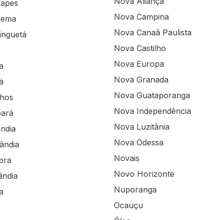
Nova Aliança
rapes
Nova Campina
rema
Nova Canaã Paulista
inguetá
Nova Castilho
Nova Europa
a
Nova Granada
á
Nova Guataporanga
lhos
Nova Independência
pará
Nova Luzitânia
ndia
Nova Odessa
ândia
Novais
bra
Novo Horizonte
ândia
Nuporanga
a
Ocauçu