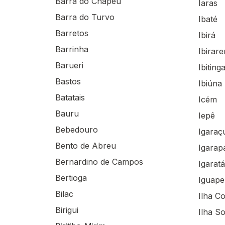
Barra do Chapéu
Iaras
Barra do Turvo
Ibaté
Barretos
Ibirá
Barrinha
Ibirar
Barueri
Ibiting
Bastos
Ibiúna
Batatais
Icém
Bauru
Iepê
Bebedouro
Igaraç
Bento de Abreu
Igarap
Bernardino de Campos
Igaratá
Bertioga
Iguape
Bilac
Ilha C
Birigui
Ilha So