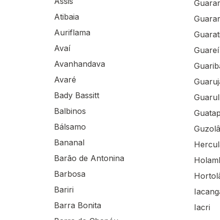
Assis
Guara
Atibaia
Guara
Auriflama
Guarat
Avaí
Guareí
Avanhandava
Guarib
Avaré
Guaruj
Bady Bassitt
Guaru
Balbinos
Guata
Bálsamo
Guzolâ
Bananal
Hercul
Barão de Antonina
Holam
Barbosa
Hortol
Bariri
Iacang
Barra Bonita
Iacri