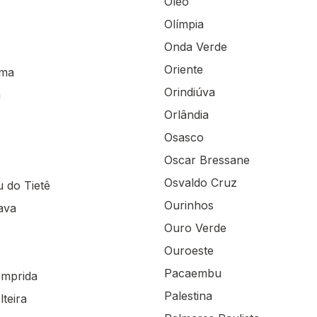
Óleo
Olímpia
Onda Verde
Oriente
ema
Orindiúva
a
Orlândia
Osasco
Oscar Bressane
Osvaldo Cruz
u do Tietê
Ourinhos
ava
Ouro Verde
Ouroeste
Pacaembu
omprida
Palestina
lteira