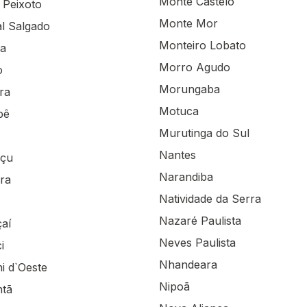
Monte Castelo
 Peixoto
Monte Mor
l Salgado
Monteiro Lobato
na
Morro Agudo
o
Morungaba
ra
Motuca
bê
Murutinga do Sul
Nantes
açu
Narandiba
ra
Natividade da Serra
Nazaré Paulista
aí
Neves Paulista
i
Nhandeara
i d`Oeste
Nipoã
ntã