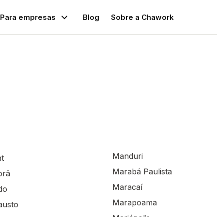
Para empresas
Blog
Sobre a Chawork
Manduri
t
Marabá Paulista
orã
Maracaí
do
Marapoama
Fausto