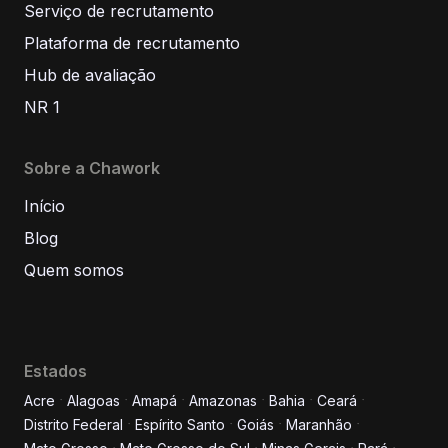
Serviço de recrutamento
Plataforma de recrutamento
Hub de avaliação
NR 1
Sobre a Chawork
Início
Blog
Quem somos
Estados
Acre
Alagoas
Amapá
Amazonas
Bahia
Ceará
Distrito Federal
Espírito Santo
Goiás
Maranhão
Informe seus dados para