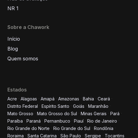
NR 1
Sobre a Chawork
Início
Blog
Quem somos
Estados
Acre
Alagoas
Amapá
Amazonas
Bahia
Ceará
Distrito Federal
Espírito Santo
Goiás
Maranhão
Informe seus dados para
Mato Grosso
Mato Grosso do Sul
Minas Gerais
Pará
conversar conosco!
Paraíba
Paraná
Pernambuco
Piauí
Rio de Janeiro
Rio Grande do Norte
Rio Grande do Sul
Rondônia
Roraima
Santa Catarina
São Paulo
Sergipe
Tocantins