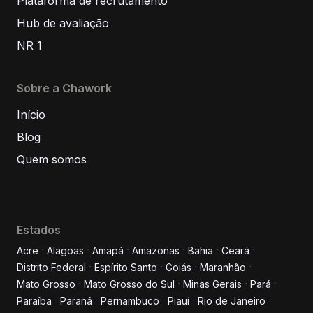
Plataforma de recrutamento
Hub de avaliação
NR 1
Sobre a Chawork
Início
Blog
Quem somos
Estados
Acre
Alagoas
Amapá
Amazonas
Bahia
Ceará
Distrito Federal
Espírito Santo
Goiás
Maranhão
Informe seus dados para
Mato Grosso
Mato Grosso do Sul
Minas Gerais
Pará
conversar conosco!
Paraíba
Paraná
Pernambuco
Piauí
Rio de Janeiro