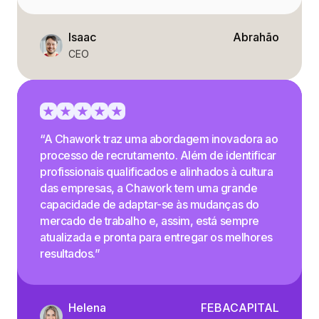
Isaac
Abrahão
CEO
“A Chawork traz uma abordagem inovadora ao
processo de recrutamento. Além de identificar
profissionais qualificados e alinhados à cultura
das empresas, a Chawork tem uma grande
capacidade de adaptar-se às mudanças do
mercado de trabalho e, assim, está sempre
atualizada e pronta para entregar os melhores
resultados.”
Helena
FEBACAPITAL