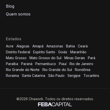
Blog
Quem somos
Estados
Acre
Alagoas
Amapá
Amazonas
Bahia
Ceará
Distrito Federal
Espírito Santo
Goiás
Maranhão
Informe seus dados para
Mato Grosso
Mato Grosso do Sul
Minas Gerais
Pará
conversar conosco!
Paraíba
Paraná
Pernambuco
Piauí
Rio de Janeiro
Rio Grande do Norte
Rio Grande do Sul
Rondônia
Roraima
Santa Catarina
São Paulo
Sergipe
Tocantins
Nome completo
E-mail
©2026 Chawork. Todos os direitos reservados.