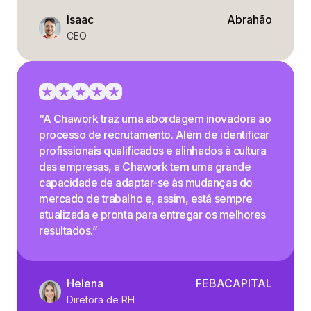
Isaac
Abrahão
CEO
“A Chawork traz uma abordagem inovadora ao
processo de recrutamento. Além de identificar
profissionais qualificados e alinhados à cultura
das empresas, a Chawork tem uma grande
capacidade de adaptar-se às mudanças do
mercado de trabalho e, assim, está sempre
atualizada e pronta para entregar os melhores
resultados.”
Helena
FEBACAPITAL
Diretora de RH