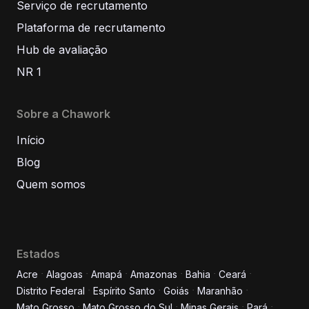
Serviço de recrutamento
Plataforma de recrutamento
Hub de avaliação
NR 1
Sobre a Chawork
Início
Blog
Quem somos
Estados
Acre
Alagoas
Amapá
Amazonas
Bahia
Ceará
Distrito Federal
Espírito Santo
Goiás
Maranhão
Informe seus dados para
Mato Grosso
Mato Grosso do Sul
Minas Gerais
Pará