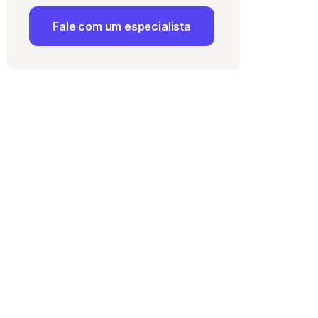
Fale com um especialista
 Uso
e com a
Política de
ma vaga