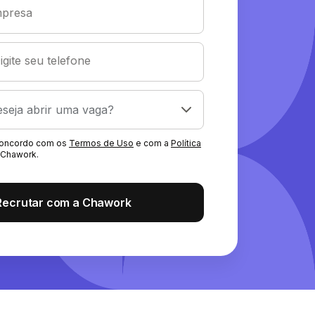
presa
igite seu telefone
 concordo com os
Termos de Uso
e com a
Política
Chawork.
Recrutar com a Chawork