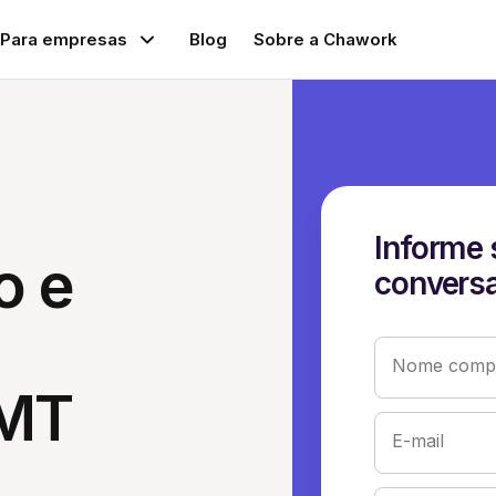
Para empresas
Blog
Sobre a Chawork
Informe 
o e
conversa
Nome compl
 MT
E-mail