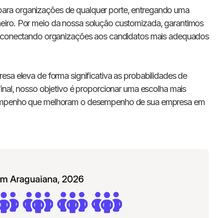
E-mail
ara organizações de qualquer porte, entregando uma
eiro. Por meio da nossa solução customizada, garantimos
o, conectando organizações aos candidatos mais adequados
Nome da empresa
Digite seu telefone
+55
esa eleva de forma significativa as probabilidades de
final, nosso objetivo é proporcionar uma escolha mais
esempenho que melhoram o desempenho de sua empresa em
Ao me cadastrar, concordo com os
Termos de
Privacidade
da Chawork.
Quero anunciar u