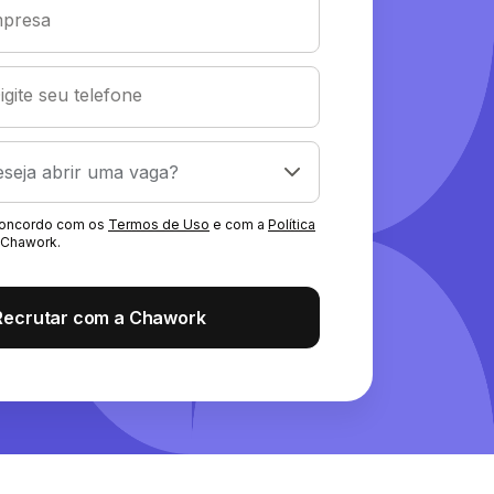
presa
igite seu telefone
 concordo com os
Termos de Uso
e com a
Política
Chawork.
Recrutar com a Chawork