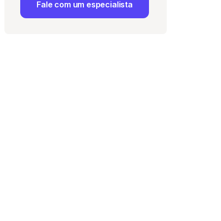
Fale com um especialista
 Uso
e com a
Política de
ma vaga