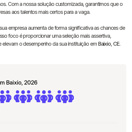
E-mail
os. Com a nossa solução customizada, garantimos que o
esas aos talentos mais certos para a vaga.
Nome da empresa
 sua empresa aumenta de forma significativa as chances de
 nosso foco é proporcionar uma seleção mais assertiva,
Digite seu telefone
+55
 elevam o desempenho da sua instituição em
Baixio
,
CE
.
Ao me cadastrar, concordo com os
Termos de
Privacidade
da Chawork.
Quero anunciar u