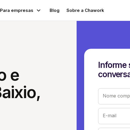
Para empresas
Blog
Sobre a Chawork
Informe 
o e
conversa
aixio,
Nome compl
E-mail