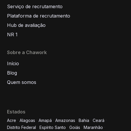
Serviço de recrutamento
Plataforma de recrutamento
Hub de avaliação
NR 1
Sobre a Chawork
Início
Blog
Quem somos
Estados
Acre
Alagoas
Amapá
Amazonas
Bahia
Ceará
Distrito Federal
Espírito Santo
Goiás
Maranhão
Informe seus dados para