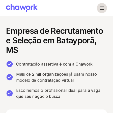
Empresa de Recrutamento
e Seleção em Batayporã,
MS
Contratação
assertiva é com a Chawork
Mais de
2 mil
organizações já usam nosso
modelo de contratação virtual
Escolhemos o profissional ideal para
a vaga
que seu negócio busca