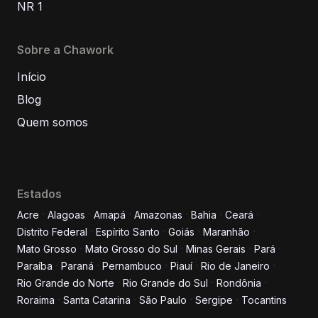
NR 1
Sobre a Chawork
Início
Blog
Quem somos
Estados
Acre
Alagoas
Amapá
Amazonas
Bahia
Ceará
Distrito Federal
Espírito Santo
Goiás
Maranhão
Informe seus dados para
Mato Grosso
Mato Grosso do Sul
Minas Gerais
Pará
conversar conosco!
Paraíba
Paraná
Pernambuco
Piauí
Rio de Janeiro
Rio Grande do Norte
Rio Grande do Sul
Rondônia
Roraima
Santa Catarina
São Paulo
Sergipe
Tocantins
Nome completo