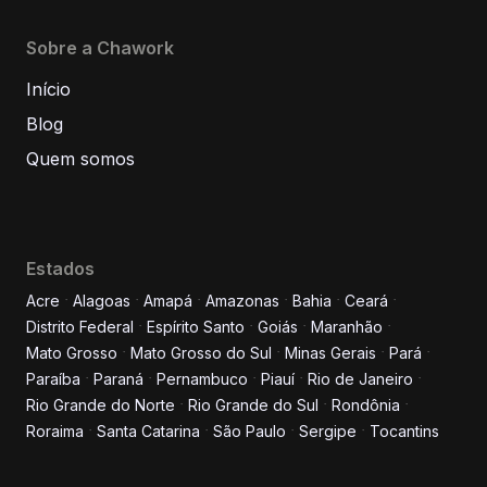
Sobre a Chawork
Início
Blog
Quem somos
Estados
Acre
Alagoas
Amapá
Amazonas
Bahia
Ceará
Distrito Federal
Espírito Santo
Goiás
Maranhão
Informe seus dados para
Mato Grosso
Mato Grosso do Sul
Minas Gerais
Pará
conversar conosco!
Paraíba
Paraná
Pernambuco
Piauí
Rio de Janeiro
Rio Grande do Norte
Rio Grande do Sul
Rondônia
Roraima
Santa Catarina
São Paulo
Sergipe
Tocantins
Nome completo