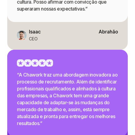
cultura. Posso afirmar com convicção que
superaram nossas expectativas.”
Isaac
Abrahão
CEO
“A Chawork traz uma abordagem inovadora ao
processo de recrutamento. Além de identificar
profissionais qualificados e alinhados à cultura
das empresas, a Chawork tem uma grande
capacidade de adaptar-se às mudanças do
mercado de trabalho e, assim, está sempre
atualizada e pronta para entregar os melhores
resultados.”