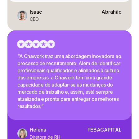
Isaac
Abrahão
CEO
“A Chawork traz uma abordagem inovadora ao
processo de recrutamento. Além de identificar
profissionais qualificados e alinhados à cultura
das empresas, a Chawork tem uma grande
capacidade de adaptar-se às mudanças do
mercado de trabalho e, assim, está sempre
atualizada e pronta para entregar os melhores
resultados.”
Helena
FEBACAPITAL
Diretora de RH