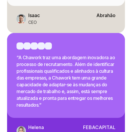
Isaac
Abrahão
CEO
“A Chawork traz uma abordagem inovadora ao
processo de recrutamento. Além de identificar
profissionais qualificados e alinhados à cultura
das empresas, a Chawork tem uma grande
capacidade de adaptar-se às mudanças do
mercado de trabalho e, assim, está sempre
atualizada e pronta para entregar os melhores
resultados.”
Helena
FEBACAPITAL