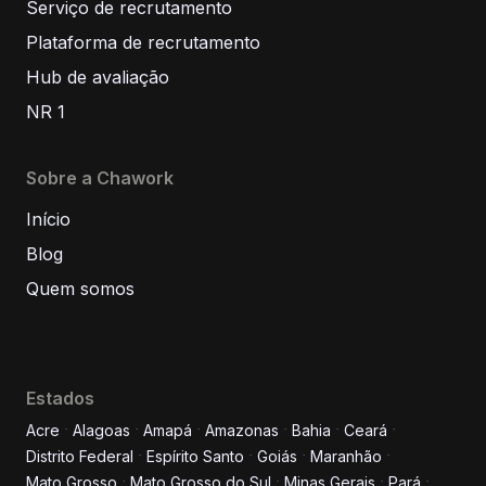
Serviço de recrutamento
Plataforma de recrutamento
Hub de avaliação
NR 1
Sobre a Chawork
Início
Blog
Quem somos
Estados
Acre
Alagoas
Amapá
Amazonas
Bahia
Ceará
Distrito Federal
Espírito Santo
Goiás
Maranhão
Informe seus dados para
Mato Grosso
Mato Grosso do Sul
Minas Gerais
Pará