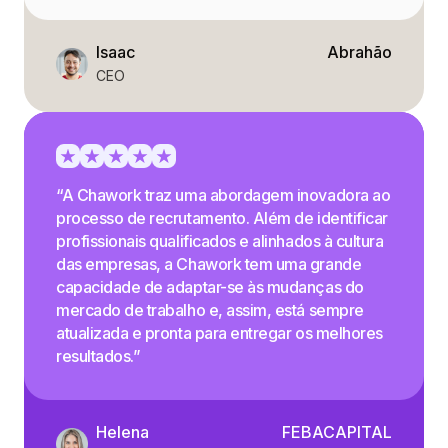
Isaac
Abrahão
CEO
“A Chawork traz uma abordagem inovadora ao
processo de recrutamento. Além de identificar
profissionais qualificados e alinhados à cultura
das empresas, a Chawork tem uma grande
capacidade de adaptar-se às mudanças do
mercado de trabalho e, assim, está sempre
atualizada e pronta para entregar os melhores
resultados.”
Helena
FEBACAPITAL