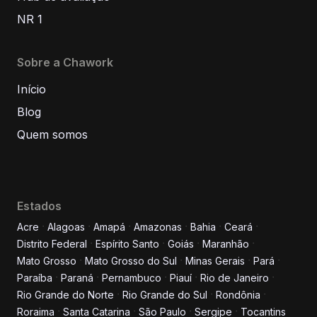
NR 1
Sobre a Chawork
Início
Blog
Quem somos
Estados
Acre
Alagoas
Amapá
Amazonas
Bahia
Ceará
Distrito Federal
Espírito Santo
Goiás
Maranhão
Informe seus dados para
Mato Grosso
Mato Grosso do Sul
Minas Gerais
Pará
conversar conosco!
Paraíba
Paraná
Pernambuco
Piauí
Rio de Janeiro
Rio Grande do Norte
Rio Grande do Sul
Rondônia
Roraima
Santa Catarina
São Paulo
Sergipe
Tocantins