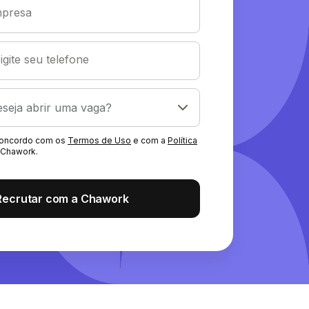
presa
igite seu telefone
 concordo com os
Termos de Uso
e com a
Política
Chawork.
Recrutar com a Chawork