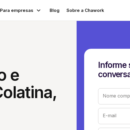
Para empresas
Blog
Sobre a Chawork
Informe 
o e
conversa
olatina,
Nome compl
E-mail