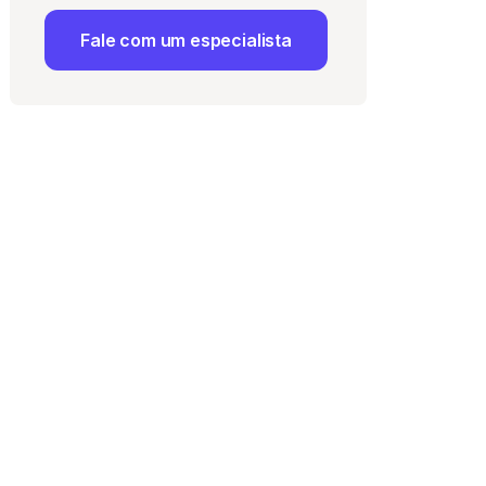
Fale com um especialista
 Uso
e com a
Política de
ma vaga