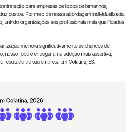
E-mail
contratação para empresas de todos os tamanhos,
uz custos. Por meio da nossa abordagem individualizada,
, unindo organizações aos profissionais mais qualificados
Nome da empresa
Digite seu telefone
+55
ganização melhora significativamente as chances de
mo, nosso foco é entregar uma seleção mais assertiva,
 o resultado de sua empresa em
Colatina
,
ES
.
Ao me cadastrar, concordo com os
Termos de
Privacidade
da Chawork.
Quero anunciar u