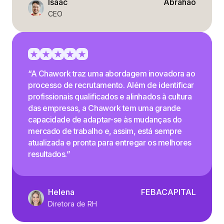
Isaac
Abrahão
CEO
“A Chawork traz uma abordagem inovadora ao
processo de recrutamento. Além de identificar
profissionais qualificados e alinhados à cultura
das empresas, a Chawork tem uma grande
capacidade de adaptar-se às mudanças do
mercado de trabalho e, assim, está sempre
atualizada e pronta para entregar os melhores
resultados.”
Helena
FEBACAPITAL
Diretora de RH