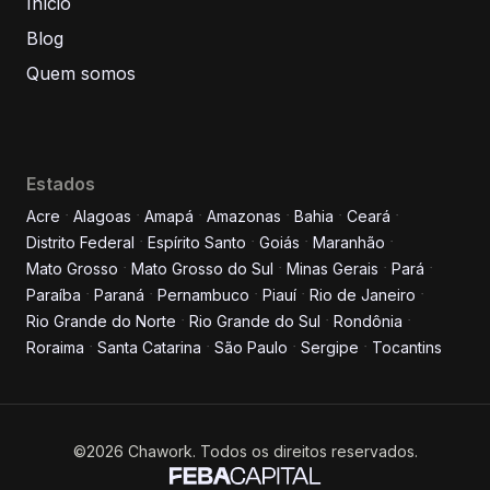
Início
Blog
Quem somos
Estados
Acre
Alagoas
Amapá
Amazonas
Bahia
Ceará
Distrito Federal
Espírito Santo
Goiás
Maranhão
Informe seus dados para
Mato Grosso
Mato Grosso do Sul
Minas Gerais
Pará
conversar conosco!
Paraíba
Paraná
Pernambuco
Piauí
Rio de Janeiro
Rio Grande do Norte
Rio Grande do Sul
Rondônia
Roraima
Santa Catarina
São Paulo
Sergipe
Tocantins
Nome completo
E-mail
©2026 Chawork. Todos os direitos reservados.