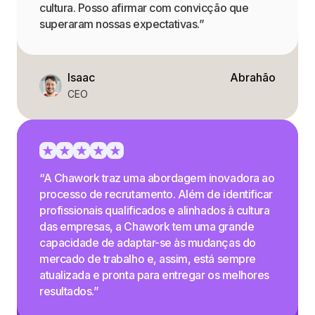
cultura. Posso afirmar com convicção que
superaram nossas expectativas.”
Isaac
Abrahão
CEO
“A Chawork traz uma abordagem inovadora ao
processo de recrutamento. Além de identificar
profissionais qualificados e alinhados à cultura
das empresas, a Chawork tem uma grande
capacidade de adaptar-se às mudanças do
mercado de trabalho e, assim, está sempre
atualizada e pronta para entregar os melhores
resultados.”