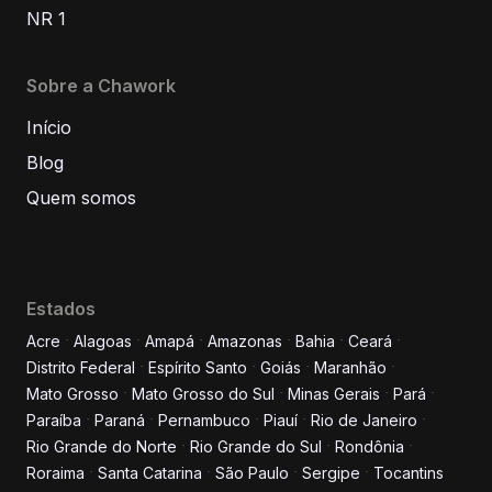
NR 1
Sobre a Chawork
Início
Blog
Quem somos
Estados
Acre
Alagoas
Amapá
Amazonas
Bahia
Ceará
Distrito Federal
Espírito Santo
Goiás
Maranhão
Informe seus dados para
Mato Grosso
Mato Grosso do Sul
Minas Gerais
Pará
conversar conosco!
Paraíba
Paraná
Pernambuco
Piauí
Rio de Janeiro
Rio Grande do Norte
Rio Grande do Sul
Rondônia
Roraima
Santa Catarina
São Paulo
Sergipe
Tocantins