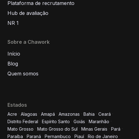
Plataforma de recrutamento
Hub de avaliação
NR 1
Sobre a Chawork
Início
Blog
Quem somos
Estados
Acre
Alagoas
Amapá
Amazonas
Bahia
Ceará
Distrito Federal
Espírito Santo
Goiás
Maranhão
Informe seus dados para
Mato Grosso
Mato Grosso do Sul
Minas Gerais
Pará
conversar conosco!
Paraíba
Paraná
Pernambuco
Piauí
Rio de Janeiro