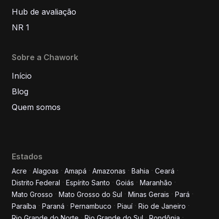
Hub de avaliação
NR 1
Sobre a Chawork
Início
Blog
Quem somos
Estados
Acre
Alagoas
Amapá
Amazonas
Bahia
Ceará
Distrito Federal
Espírito Santo
Goiás
Maranhão
Informe seus dados para
Mato Grosso
Mato Grosso do Sul
Minas Gerais
Pará
conversar conosco!
Paraíba
Paraná
Pernambuco
Piauí
Rio de Janeiro
Rio Grande do Norte
Rio Grande do Sul
Rondônia