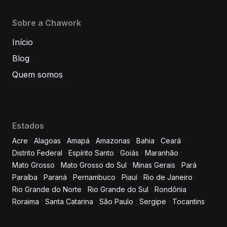
Sobre a Chawork
Início
Blog
Quem somos
Estados
Acre
Alagoas
Amapá
Amazonas
Bahia
Ceará
Distrito Federal
Espírito Santo
Goiás
Maranhão
Informe seus dados para
Mato Grosso
Mato Grosso do Sul
Minas Gerais
Pará
conversar conosco!
Paraíba
Paraná
Pernambuco
Piauí
Rio de Janeiro
Rio Grande do Norte
Rio Grande do Sul
Rondônia
Roraima
Santa Catarina
São Paulo
Sergipe
Tocantins
Nome completo