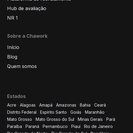
Hub de avaliação
NR 1
Sobre a Chawork
Início
Blog
Quem somos
Estados
Acre
Alagoas
Amapá
Amazonas
Bahia
Ceará
Distrito Federal
Espírito Santo
Goiás
Maranhão
Informe seus dados para
Mato Grosso
Mato Grosso do Sul
Minas Gerais
Pará
conversar conosco!
Paraíba
Paraná
Pernambuco
Piauí
Rio de Janeiro