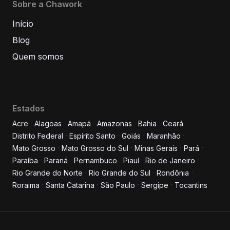
Sobre a Chawork
Início
Blog
Quem somos
Estados
Acre
Alagoas
Amapá
Amazonas
Bahia
Ceará
Distrito Federal
Espírito Santo
Goiás
Maranhão
Informe seus dados para
Mato Grosso
Mato Grosso do Sul
Minas Gerais
Pará
conversar conosco!
Paraíba
Paraná
Pernambuco
Piauí
Rio de Janeiro
Rio Grande do Norte
Rio Grande do Sul
Rondônia
Roraima
Santa Catarina
São Paulo
Sergipe
Tocantins
Nome completo
E-mail