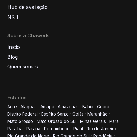
Hub de avaliação
NR 1
Sobre a Chawork
Início
Blog
Quem somos
Estados
Acre
Alagoas
Amapá
Amazonas
Bahia
Ceará
Distrito Federal
Espírito Santo
Goiás
Maranhão
Informe seus dados para
Mato Grosso
Mato Grosso do Sul
Minas Gerais
Pará
conversar conosco!
Paraíba
Paraná
Pernambuco
Piauí
Rio de Janeiro
Rio Grande do Norte
Rio Grande do Sul
Rondônia