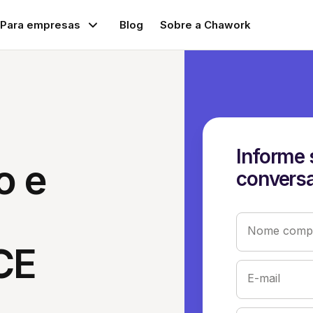
Para empresas
Blog
Sobre a Chawork
Informe 
o e
conversa
Nome compl
CE
E-mail