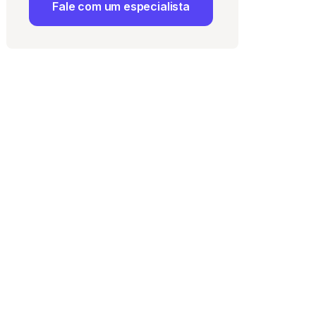
Fale com um especialista
 Uso
e com a
Política de
ma vaga