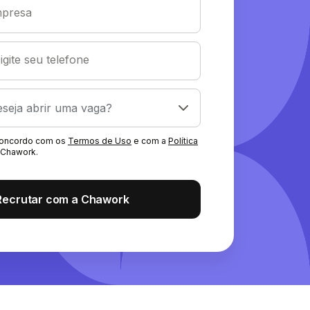
presa
igite seu telefone
 concordo com os
Termos de Uso
e com a
Política
Chawork.
Recrutar com a Chawork