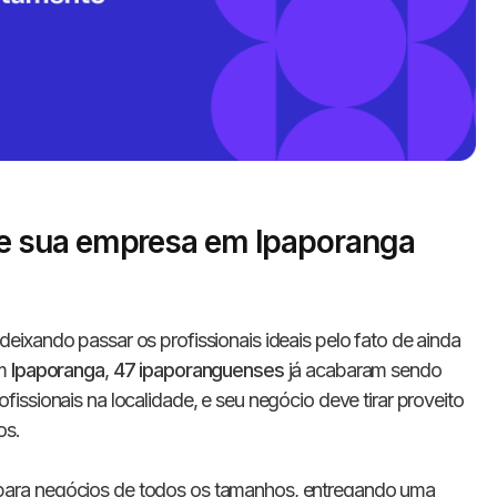
e sua empresa em Ipaporanga
Informe seus dados 
conosco!
deixando passar os profissionais ideais pelo fato de ainda
Em
Ipaporanga
,
47 ipaporanguenses
já acabaram sendo
ssionais na localidade, e seu negócio deve tirar proveito
Nome completo
os.
para negócios de todos os tamanhos, entregando uma