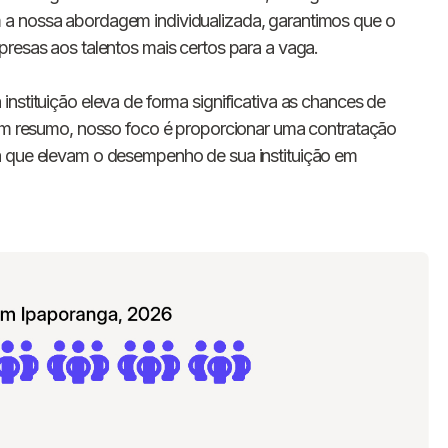
E-mail
 a nossa abordagem individualizada, garantimos que o
presas aos talentos mais certos para a vaga.
Nome da empresa
nstituição eleva de forma significativa as chances de
 Em resumo, nosso foco é proporcionar uma contratação
Digite seu telefone
+55
a que elevam o desempenho de sua instituição em
Ao me cadastrar, concordo com os
Termos de
Privacidade
da Chawork.
Quero anunciar u