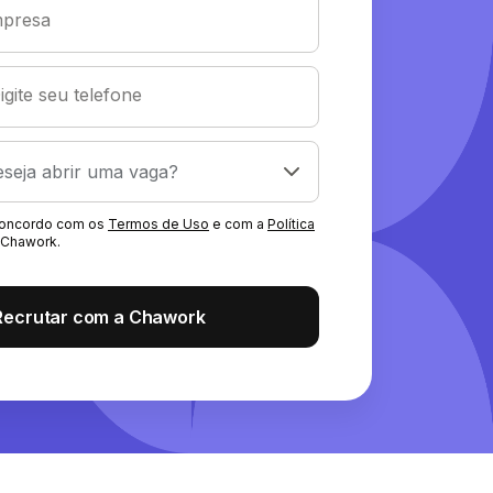
presa
igite seu telefone
 concordo com os
Termos de Uso
e com a
Política
Chawork.
Recrutar com a Chawork