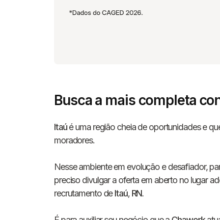
Busca a mais completa con
Itaú
é uma região cheia de oportunidades e que
moradores.
Nesse ambiente em evolução e desafiador, par
preciso divulgar a oferta em aberto no lugar 
recrutamento de
Itaú
,
RN
.
É para auxiliar seu negócio que a
Chawork
atua