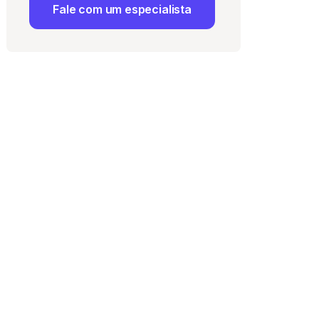
Fale com um especialista
 Uso
e com a
Política de
ma vaga