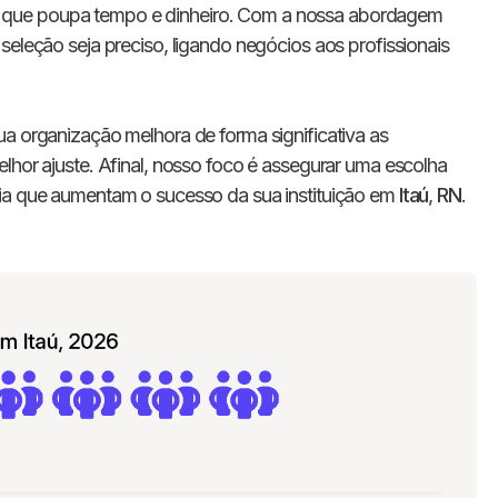
E-mail
 que poupa tempo e dinheiro. Com a nossa abordagem
seleção seja preciso, ligando negócios aos profissionais
Nome da empresa
ua organização melhora de forma significativa as
Digite seu telefone
+55
lhor ajuste. Afinal, nosso foco é assegurar uma escolha
cia que aumentam o sucesso da sua instituição em
Itaú
,
RN
.
Ao me cadastrar, concordo com os
Termos de
Privacidade
da Chawork.
Quero anunciar u