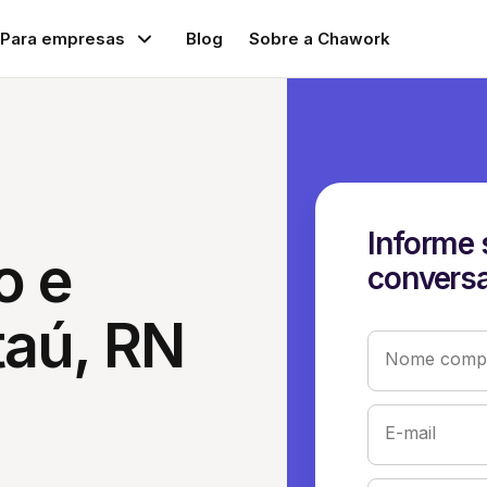
Para empresas
Blog
Sobre a Chawork
Informe 
o e
conversa
taú, RN
Nome compl
E-mail