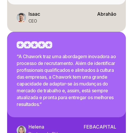
Isaac
Abrahão
CEO
“A Chawork traz uma abordagem inovadora ao
processo de recrutamento. Além de identificar
profissionais qualificados e alinhados à cultura
das empresas, a Chawork tem uma grande
capacidade de adaptar-se às mudanças do
mercado de trabalho e, assim, está sempre
atualizada e pronta para entregar os melhores
resultados.”
Helena
FEBACAPITAL