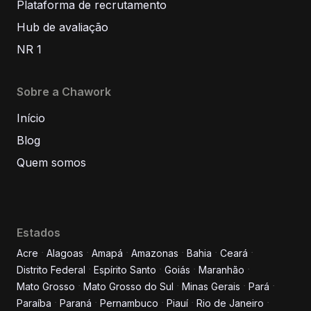
Plataforma de recrutamento
Hub de avaliação
NR 1
Sobre a Chawork
Início
Blog
Quem somos
Estados
Acre
Alagoas
Amapá
Amazonas
Bahia
Ceará
Distrito Federal
Espírito Santo
Goiás
Maranhão
Informe seus dados para
Mato Grosso
Mato Grosso do Sul
Minas Gerais
Pará
conversar conosco!
Paraíba
Paraná
Pernambuco
Piauí
Rio de Janeiro