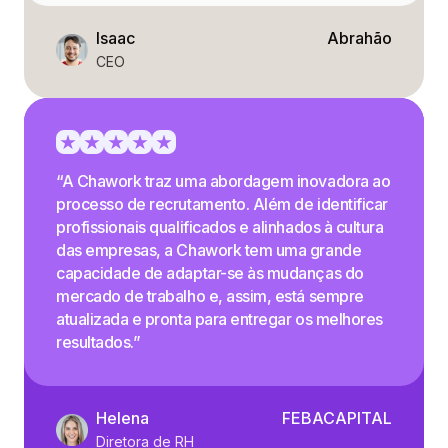
Isaac
Abrahão
CEO
“A Chawork traz uma abordagem inovadora ao
processo de recrutamento. Além de identificar
profissionais qualificados e alinhados à cultura
das empresas, a Chawork tem uma grande
capacidade de adaptar-se às mudanças do
mercado de trabalho e, assim, está sempre
atualizada e pronta para entregar os melhores
resultados.”
Helena
FEBACAPITAL
Diretora de RH