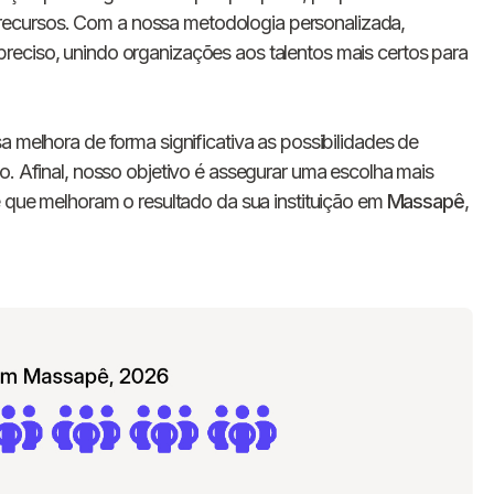
E-mail
ecursos. Com a nossa metodologia personalizada,
reciso, unindo organizações aos talentos mais certos para
Nome da empresa
a melhora de forma significativa as possibilidades de
Digite seu telefone
+55
o. Afinal, nosso objetivo é assegurar uma escolha mais
e que melhoram o resultado da sua instituição em
Massapê
,
Ao me cadastrar, concordo com os
Termos de
Privacidade
da Chawork.
Quero anunciar u