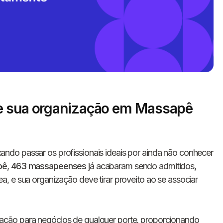
ue sua organização em Massapê
Informe seus dados 
conosco!
ando passar os profissionais ideais por ainda não conhecer
pê
,
463 massapeenses
já acabaram sendo admitidos,
, e sua organização deve tirar proveito ao se associar
Nome completo
ação para negócios de qualquer porte, proporcionando