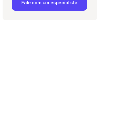
Fale com um especialista
 Uso
e com a
Política de
ma vaga