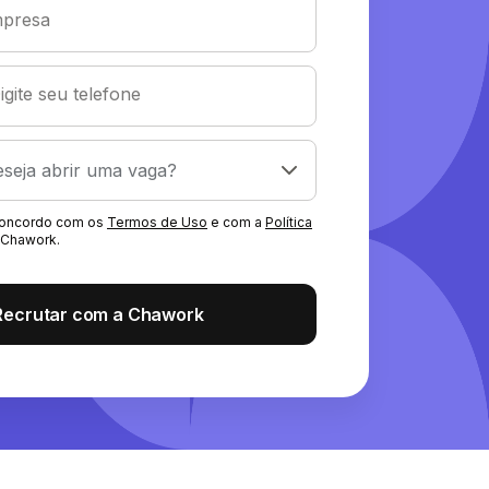
presa
igite seu telefone
 concordo com os
Termos de Uso
e com a
Política
Chawork.
Recrutar com a Chawork