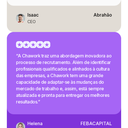
Isaac
Abrahão
CEO
“A Chawork traz uma abordagem inovadora ao
processo de recrutamento. Além de identificar
profissionais qualificados e alinhados à cultura
das empresas, a Chawork tem uma grande
capacidade de adaptar-se às mudanças do
mercado de trabalho e, assim, está sempre
atualizada e pronta para entregar os melhores
resultados.”
Helena
FEBACAPITAL