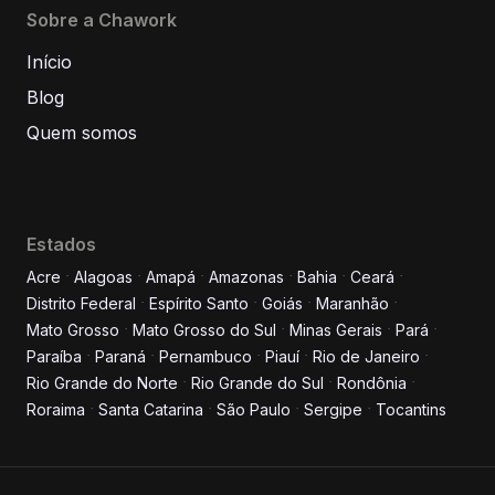
Sobre a Chawork
Início
Blog
Quem somos
Estados
Acre
Alagoas
Amapá
Amazonas
Bahia
Ceará
Distrito Federal
Espírito Santo
Goiás
Maranhão
Informe seus dados para
Mato Grosso
Mato Grosso do Sul
Minas Gerais
Pará
conversar conosco!
Paraíba
Paraná
Pernambuco
Piauí
Rio de Janeiro
Rio Grande do Norte
Rio Grande do Sul
Rondônia
Roraima
Santa Catarina
São Paulo
Sergipe
Tocantins
Nome completo