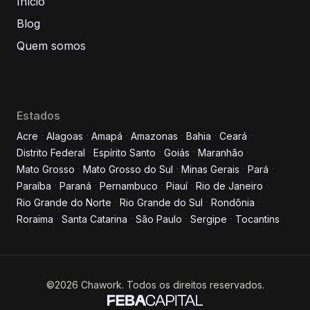
Início
Blog
Quem somos
Estados
Acre
Alagoas
Amapá
Amazonas
Bahia
Ceará
Distrito Federal
Espírito Santo
Goiás
Maranhão
Informe seus dados para
Mato Grosso
Mato Grosso do Sul
Minas Gerais
Pará
conversar conosco!
Paraíba
Paraná
Pernambuco
Piauí
Rio de Janeiro
Rio Grande do Norte
Rio Grande do Sul
Rondônia
Roraima
Santa Catarina
São Paulo
Sergipe
Tocantins
Nome completo
E-mail
©2026 Chawork. Todos os direitos reservados.