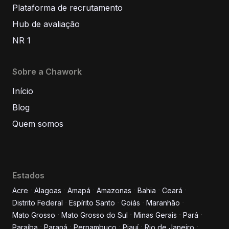
Plataforma de recrutamento
Hub de avaliação
NR 1
Sobre a Chawork
Início
Blog
Quem somos
Estados
Acre
Alagoas
Amapá
Amazonas
Bahia
Ceará
Distrito Federal
Espírito Santo
Goiás
Maranhão
Informe seus dados para
Mato Grosso
Mato Grosso do Sul
Minas Gerais
Pará
conversar conosco!
Paraíba
Paraná
Pernambuco
Piauí
Rio de Janeiro