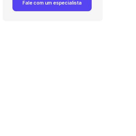
Fale com um especialista
 Uso
e com a
Política de
ma vaga