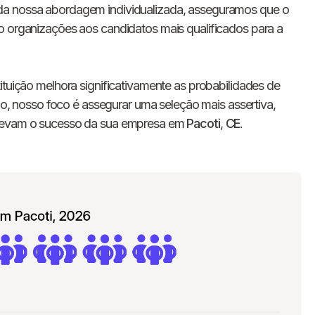
E-mail
da nossa abordagem individualizada, asseguramos que o
o organizações aos candidatos mais qualificados para a
Nome da empresa
ituição melhora significativamente as probabilidades de
Digite seu telefone
+55
umo, nosso foco é assegurar uma seleção mais assertiva,
elevam o sucesso da sua empresa em
Pacoti
,
CE
.
Ao me cadastrar, concordo com os
Termos de
Privacidade
da Chawork.
Quero anunciar u