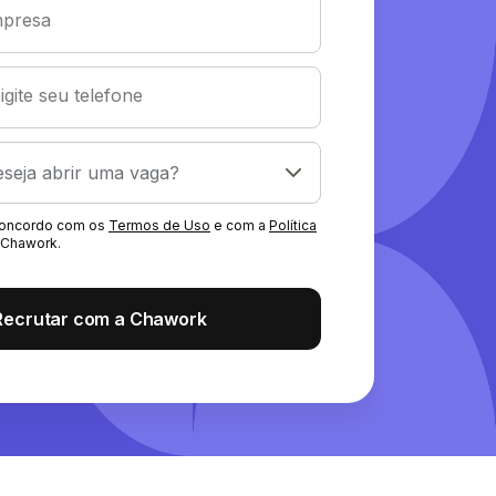
presa
igite seu telefone
 concordo com os
Termos de Uso
e com a
Política
Chawork.
Recrutar com a Chawork