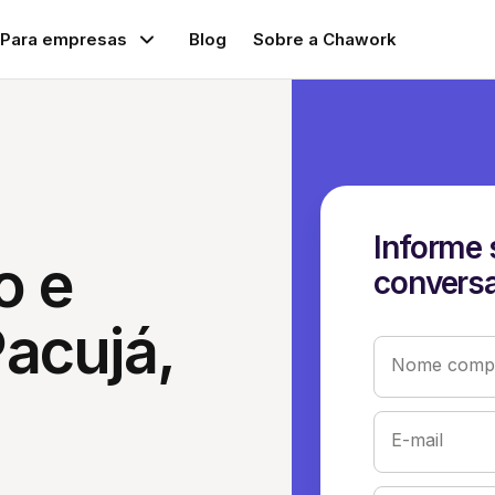
Para empresas
Blog
Sobre a Chawork
Informe 
o e
conversa
acujá,
Nome compl
E-mail