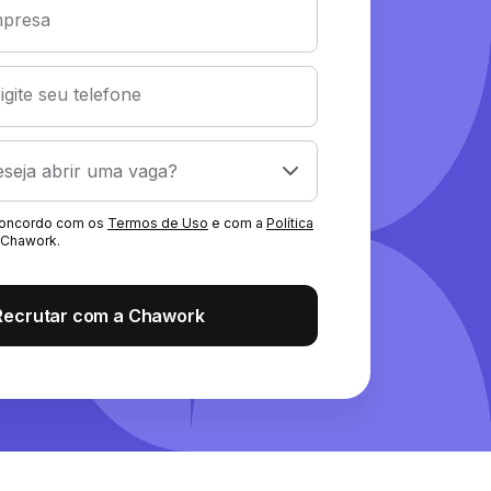
presa
igite seu telefone
 concordo com os
Termos de Uso
e com a
Política
Chawork.
Recrutar com a Chawork