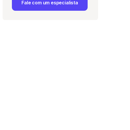
Fale com um especialista
 Uso
e com a
Política de
ma vaga