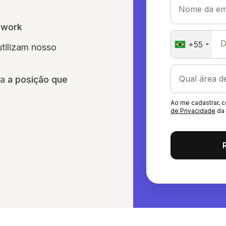
Nome da em
awork
D
+55
utilizam nosso
ra
a posição que
Ao me cadastrar,
de Privacidade
da 