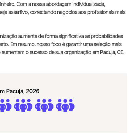
E-mail
nheiro. Com a nossa abordagem individualizada,
ja assertivo, conectando negócios aos profissionais mais
Nome da empresa
nização aumenta de forma significativa as probabilidades
Digite seu telefone
+55
erto. Em resumo, nosso foco é garantir uma seleção mais
que aumentam o sucesso de sua organização em
Pacujá
,
CE
.
Ao me cadastrar, concordo com os
Termos de
Privacidade
da Chawork.
Quero anunciar u