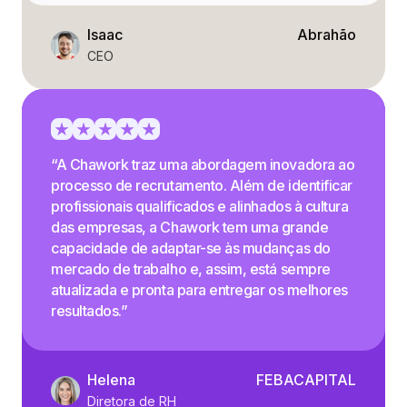
Isaac
Abrahão
CEO
“A Chawork traz uma abordagem inovadora ao
processo de recrutamento. Além de identificar
profissionais qualificados e alinhados à cultura
das empresas, a Chawork tem uma grande
capacidade de adaptar-se às mudanças do
mercado de trabalho e, assim, está sempre
atualizada e pronta para entregar os melhores
resultados.”
Helena
FEBACAPITAL
Diretora de RH