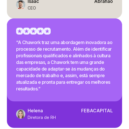
Isaac
Abrahão
CEO
“A Chawork traz uma abordagem inovadora ao
processo de recrutamento. Além de identificar
profissionais qualificados e alinhados à cultura
das empresas, a Chawork tem uma grande
capacidade de adaptar-se às mudanças do
mercado de trabalho e, assim, está sempre
atualizada e pronta para entregar os melhores
resultados.”
Helena
FEBACAPITAL
Diretora de RH