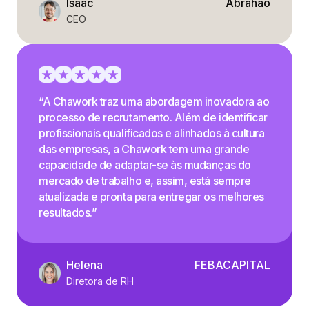
Isaac
Abrahão
CEO
“A Chawork traz uma abordagem inovadora ao
processo de recrutamento. Além de identificar
profissionais qualificados e alinhados à cultura
das empresas, a Chawork tem uma grande
capacidade de adaptar-se às mudanças do
mercado de trabalho e, assim, está sempre
atualizada e pronta para entregar os melhores
resultados.”
Helena
FEBACAPITAL
Diretora de RH