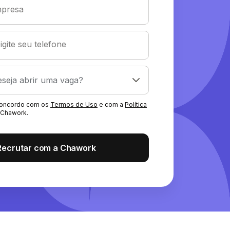
presa
igite seu telefone
 concordo com os
Termos de Uso
e com a
Política
Chawork.
Recrutar com a Chawork