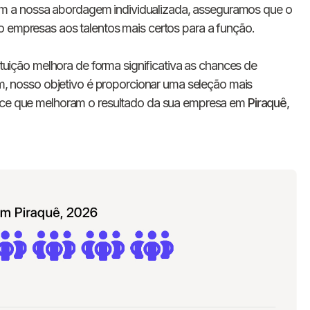
E-mail
 a nossa abordagem individualizada, asseguramos que o
o empresas aos talentos mais certos para a função.
Nome da empresa
tituição melhora de forma significativa as chances de
fim, nosso objetivo é proporcionar uma seleção mais
Digite seu telefone
+55
ance que melhoram o resultado da sua empresa em
Piraquê
,
Ao me cadastrar, concordo com os
Termos de
Privacidade
da Chawork.
Quero anunciar u