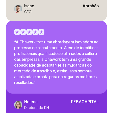
Isaac
Abrahão
CEO
“A Chawork traz uma abordagem inovadora ao
processo de recrutamento. Além de identificar
profissionais qualificados e alinhados à cultura
das empresas, a Chawork tem uma grande
capacidade de adaptar-se às mudanças do
mercado de trabalho e, assim, está sempre
atualizada e pronta para entregar os melhores
resultados.”
Helena
FEBACAPITAL
Diretora de RH