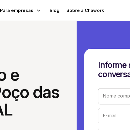
Para empresas
Blog
Sobre a Chawork
Informe 
o e
conversa
Poço das
Nome compl
AL
E-mail