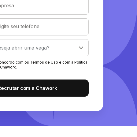
presa
igite seu telefone
 concordo com os
Termos de Uso
e com a
Política
Chawork.
Recrutar com a Chawork