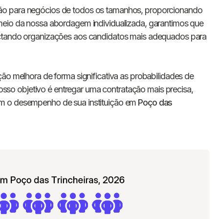
E-mail
ão para negócios de todos os tamanhos, proporcionando
meio da nossa abordagem individualizada, garantimos que
ectando organizações aos candidatos mais adequados para
Nome da empresa
Digite seu telefone
+55
ão melhora de forma significativa as probabilidades de
 nosso objetivo é entregar uma contratação mais precisa,
m o desempenho de sua instituição em
Poço das
Ao me cadastrar, concordo com os
Termos de
Privacidade
da Chawork.
Quero anunciar u