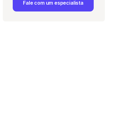
Fale com um especialista
 Uso
e com a
Política de
ma vaga