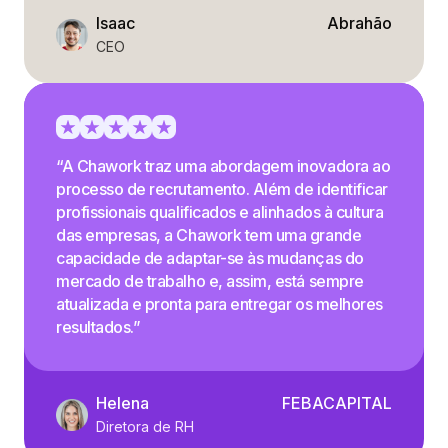
Isaac
Abrahão
CEO
“A Chawork traz uma abordagem inovadora ao
processo de recrutamento. Além de identificar
profissionais qualificados e alinhados à cultura
das empresas, a Chawork tem uma grande
capacidade de adaptar-se às mudanças do
mercado de trabalho e, assim, está sempre
atualizada e pronta para entregar os melhores
resultados.”
Helena
FEBACAPITAL
Diretora de RH