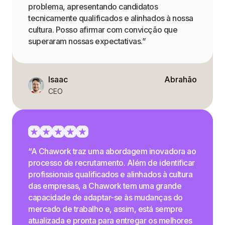
problema, apresentando candidatos
tecnicamente qualificados e alinhados à nossa
cultura. Posso afirmar com convicção que
superaram nossas expectativas.”
Isaac
Abrahão
CEO
“A Chawork traz uma abordagem inovadora ao
processo de recrutamento. Além de identificar
profissionais qualificados e alinhados à cultura
das empresas, a Chawork tem uma grande
capacidade de adaptar-se às mudanças do
mercado de trabalho e, assim, está sempre
atualizada e pronta para entregar os melhores