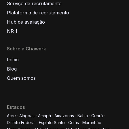
Serviço de recrutamento
Plataforma de recrutamento
Hub de avaliação
NR 1
Sobre a Chawork
Início
Blog
Quem somos
Estados
Acre
Alagoas
Amapá
Amazonas
Bahia
Ceará
Distrito Federal
Espírito Santo
Goiás
Maranhão
Informe seus dados para