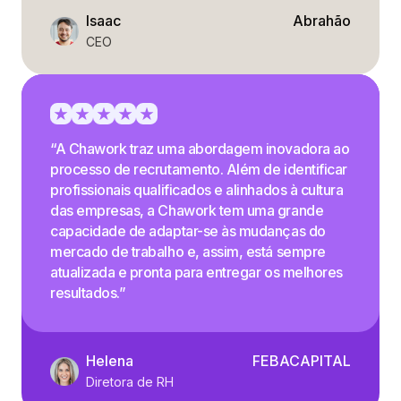
Isaac
Abrahão
CEO
“A Chawork traz uma abordagem inovadora ao
processo de recrutamento. Além de identificar
profissionais qualificados e alinhados à cultura
das empresas, a Chawork tem uma grande
capacidade de adaptar-se às mudanças do
mercado de trabalho e, assim, está sempre
atualizada e pronta para entregar os melhores
resultados.”
Helena
FEBACAPITAL
Diretora de RH