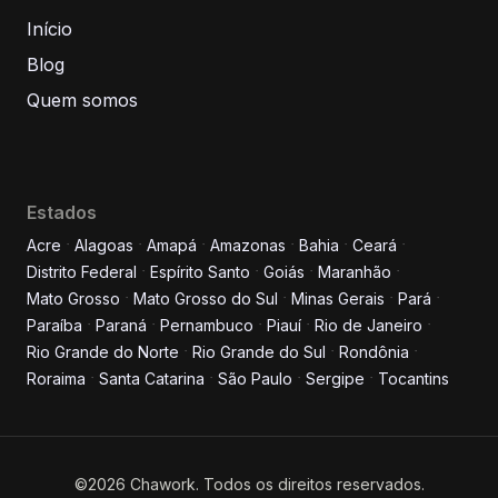
Início
Blog
Quem somos
Estados
Acre
Alagoas
Amapá
Amazonas
Bahia
Ceará
Distrito Federal
Espírito Santo
Goiás
Maranhão
Informe seus dados para
Mato Grosso
Mato Grosso do Sul
Minas Gerais
Pará
conversar conosco!
Paraíba
Paraná
Pernambuco
Piauí
Rio de Janeiro
Rio Grande do Norte
Rio Grande do Sul
Rondônia
Roraima
Santa Catarina
São Paulo
Sergipe
Tocantins
Nome completo
E-mail
©2026 Chawork. Todos os direitos reservados.